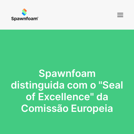
SOBRE NÓS
NOTÍCIAS
PRODUTOS
Spawnfoam
CONTACTOS
distinguida com o "Seal
LOJA
of Excellence" da
Comissão Europeia
CART