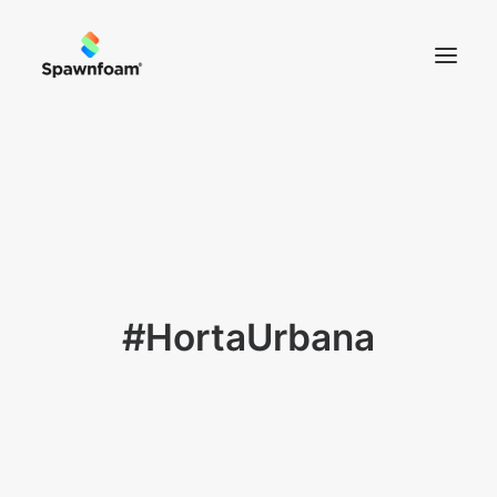
SOBRE NÓS
NOTÍCIAS
PRODUTOS
CONTACTOS
#HortaUrbana
LOJA
CART