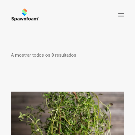
SOBRE NÓS
A mostrar todos os 8 resultados
Ordenado
NOTÍCIAS
por
PRODUTOS
popularidade
CONTACTOS
LOJA
CART