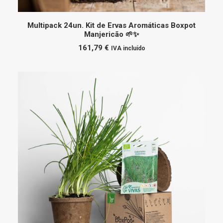
ADICIONAR
Multipack 24un. Kit de Ervas Aromáticas Boxpot
Manjericão 🌱✨
161,79
€
IVA incluído