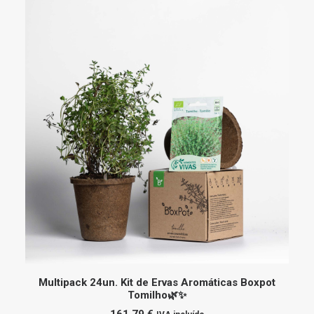
ADICIONAR
Multipack 24un. Kit de Ervas Aromáticas Boxpot
Tomilho🌿✨