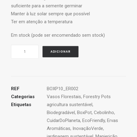
suficiente para a semente germinar
Manter à luz solar sempre que possível
Ter em atenção a temperatura
Em stock (pode ser encomendado sem stock)
Quantidade
ADICIONAR
de
BoxPot
Manjericão
-
Kit
REF
BOXP10_ER002
de
Categorias
Vasos Florestais
,
Forestry Pots
Ervas
Etiquetas
agricultura sustentável
,
Aromáticas
Biodegradável
,
BoxPot
,
Cebolinho
,
BIO
CuidarDoPlaneta
,
EcoFriendly
,
Ervas
-
Aromáticas
,
InovaçãoVerde
,
1
jardinagem sustentável
,
Manjericão
,